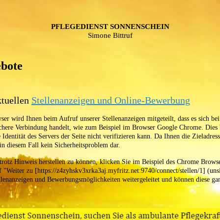
PFLEGEDIENST SONNENSCHEIN
Simone Bittruf
ebote
ktuellen
Stellenanzeigen und Online-Bewerbung
r wird Ihnen beim Aufruf unserer Stellenanzeigen mitgeteilt, dass es sich be
chere Verbindung handelt, wie zum Beispiel im Browser Google Chrome. Dies b
Identität des Servers der Seite nicht verifizieren kann. Da Ihnen die Zieladresse
in diesem Fall kein Sicherheitsproblem dar.
rotz Hinweis herstellen zu können, klicken Sie im Beispiel des Chrome Browse
 "Weiter zu [https://z4zyhskv3xrka3aj.myfritz.net:9740/connect/stellen/1] (uns
llenanzeigen und Bewerbungsmöglichkeiten weitergeleitet und können diese gan