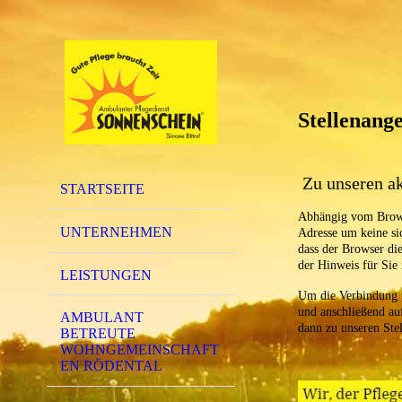
Stellenang
Zu unseren a
STARTSEITE
Abhängig vom Browse
UNTERNEHMEN
Adresse um keine si
dass der Browser die 
der Hinweis für Sie 
LEISTUNGEN
Um die Verbindung t
und anschließend auf
AMBULANT
dann zu unseren Ste
BETREUTE
WOHNGEMEINSCHAFT
EN RÖDENTAL