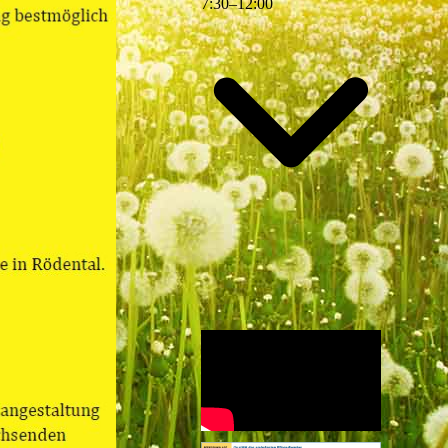
7
:
30
–
12
:
00