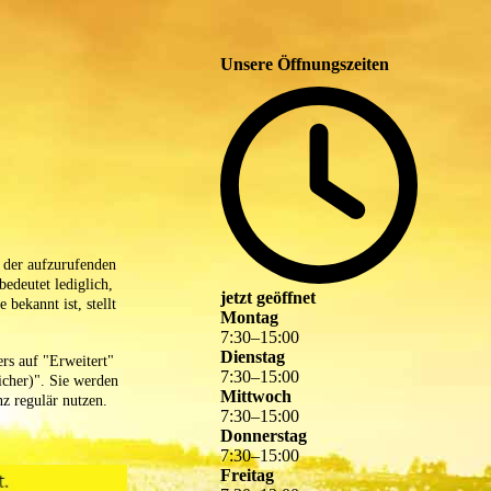
Unsere Öffnungszeiten
i der aufzurufenden
edeutet lediglich,
jetzt geöffnet
 bekannt ist, stellt
Montag
7
:
30
–
15
:
00
Dienstag
rs auf "Erweitert"
7
:
30
–
15
:
00
icher)". Sie werden
Mittwoch
z regulär nutzen.
7
:
30
–
15
:
00
Donnerstag
7
:
30
–
15
:
00
Freitag